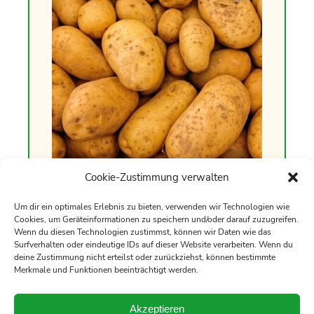
Cookie-Zustimmung verwalten
Um dir ein optimales Erlebnis zu bieten, verwenden wir Technologien wie
Verkaufsstellen für Kartoffeln
Cookies, um Geräteinformationen zu speichern und/oder darauf zuzugreifen.
Wenn du diesen Technologien zustimmst, können wir Daten wie das
Surfverhalten oder eindeutige IDs auf dieser Website verarbeiten. Wenn du
EDEKA – Neukaufmarkt Pollmer
deine Zustimmung nicht erteilst oder zurückziehst, können bestimmte
Landgrafenstraße 2, 34590 Wabern
Merkmale und Funktionen beeinträchtigt werden.
Akzeptieren